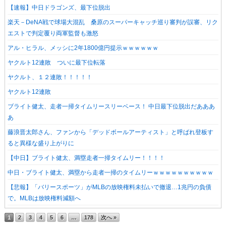
【速報】中日ドラゴンズ、最下位脱出
楽天－DeNA戦で球場大混乱 桑原のスーパーキャッチ巡り審判が誤審、リク
エストで判定覆り両軍監督も激怒
アル・ヒラル、メッシに2年1800億円提示ｗｗｗｗｗｗ
ヤクルト12連敗 ついに最下位転落
ヤクルト、１２連敗！！！！！
ヤクルト12連敗
ブライト健太、走者一掃タイムリースリーベース！ 中日最下位脱出だあああ
あ
藤浪晋太郎さん、ファンから「デッドボールアーティスト」と呼ばれ登板す
ると異様な盛り上がりに
【中日】ブライト健太、満塁走者一掃タイムリー！！！！
中日・ブライト健太、満塁から走者一掃のタイムリーｗｗｗｗｗｗｗｗｗｗ
【悲報】「バリースポーツ」がMLBの放映権料未払いで撤退…1兆円の負債
で。MLBは放映権料減額へ
1
2
3
4
5
6
…
178
次へ »