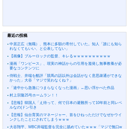
最近の投稿
中居正広（無職）、熊本に多額の寄付していた。知人「誰にも知ら
れなくてもいい、と公表してない」
【画像】ブルーロックの監督、キレるｗｗｗｗｗｗｗｗｗｗ
漫画「ワンピース」、現実の神話からの引用を濫発し無事教養が必
要なコンテンツに
侍戦士、井端を酷評「競馬の話以外は会話がなく意思疎通ができな
かった」大谷「マジで笑わなくね？」
「途中から急激につまらなくなった漫画」←思い浮かべた作品
村上宗隆25号ホームラン！！
【悲報】韓国人「え待って、何で日本の避難所って10年前と同レベ
ルなの(ドン引き
【悲報】仙台育英のマネージャー、首をひねっただけでなぜかウイ
ンクしたことにされてしまうｗｗｗ
大谷翔平、WBC井端監督を完全に舐めていたｗｗｗ「マジで無口w