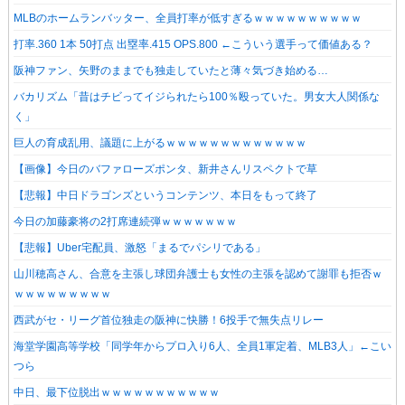
MLBのホームランバッター、全員打率が低すぎるｗｗｗｗｗｗｗｗｗｗ
打率.360 1本 50打点 出塁率.415 OPS.800 ←こういう選手って価値ある？
阪神ファン、矢野のままでも独走していたと薄々気づき始める…
バカリズム「昔はチビってイジられたら100％殴っていた。男女大人関係な
く」
巨人の育成乱用、議題に上がるｗｗｗｗｗｗｗｗｗｗｗｗｗ
【画像】今日のバファローズポンタ、新井さんリスペクトで草
【悲報】中日ドラゴンズというコンテンツ、本日をもって終了
今日の加藤豪将の2打席連続弾ｗｗｗｗｗｗｗ
【悲報】Uber宅配員、激怒「まるでパシリである」
山川穂高さん、合意を主張し球団弁護士も女性の主張を認めて謝罪も拒否ｗ
ｗｗｗｗｗｗｗｗｗ
西武がセ・リーグ首位独走の阪神に快勝！6投手で無失点リレー
海堂学園高等学校「同学年からプロ入り6人、全員1軍定着、MLB3人」←こい
つら
中日、最下位脱出ｗｗｗｗｗｗｗｗｗｗｗ