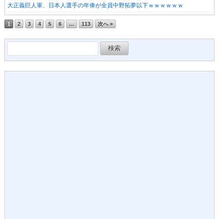
大正義巨人軍、日本人選手の年俸が全員中野拓夢以下ｗｗｗｗｗｗ
1
2
3
4
5
6
…
113
次へ »
検
索: