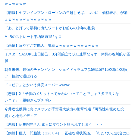
ｗｗｗｗｗｗ
【朗報】セブンイレブン・ローソンの年越しそば、ついに「価格表示」が消
えるｗｗｗｗｗｗｗｗｗｗｗ
「あ」と打って最初に出たワードがお前らの来年の抱負
MLBのストレート平均球速152キロ
【画像】反やすこ芸能人、集結ｗｗｗｗｗｗｗｗｗｗｗｗ
ミスターSASUKE山田勝己、3分間腕立て伏せ連覇ならず 体操の谷川航が優
勝
朝倉未来、最強のチャンピオン・シェイドゥラエフ(15戦15勝15KO)にKO負
け 担架で運ばれる
「ロピア」とかいう爆安スーパーwwww
【悲報】X「子供のメリットってかわいいってことでしょ？犬で良くな
い？？」←親御さんブチギレ
今井達也獲得に向けメッツが千賀滉大放出の衝撃報道「可能性を秘めた投
資」と地元メディア
【悲報】伊集院光さん 素人にマウント取られてしまう・・・
【朗報】巨人・門脇誠（.223 0 4）、正確な現状認識。「打たないと試合に出