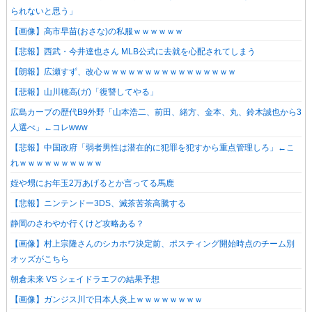
られないと思う」
【画像】高市早苗(おさな)の私服ｗｗｗｗｗｗ
【悲報】西武・今井達也さん MLB公式に去就を心配されてしまう
【朗報】広瀬すず、改心ｗｗｗｗｗｗｗｗｗｗｗｗｗｗｗｗ
【悲報】山川穂高(ガ)「復讐してやる」
広島カーブの歴代B9外野「山本浩二、前田、緒方、金本、丸、鈴木誠也から3
人選べ」←コレwww
【悲報】中国政府「弱者男性は潜在的に犯罪を犯すから重点管理しろ」←こ
れｗｗｗｗｗｗｗｗｗｗ
姪や甥にお年玉2万あげるとか言ってる馬鹿
【悲報】ニンテンドー3DS、滅茶苦茶高騰する
静岡のさわやか行くけど攻略ある？
【画像】村上宗隆さんのシカホワ決定前、ポスティング開始時点のチーム別
オッズがこちら
朝倉未来 VS シェイドラエフの結果予想
【画像】ガンジス川で日本人炎上ｗｗｗｗｗｗｗｗ