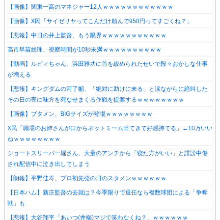
【画像】関東一高のマネジャー12人ｗｗｗｗｗｗｗｗｗｗｗｗ
【画像】X民「サイゼリヤってこんだけ頼んで950円ってすごくね？」
【悲報】中日の井上監督、もう限界ｗｗｗｗｗｗｗｗｗｗｗ
高市早苗総理、視察時間が10秒未満ｗｗｗｗｗｗｗｗｗｗ
【動画】ルビィちゃん、浜田雅功に首を絞められたせいで段々おかしな仕事
が増える
【悲報】キングダムの河了貂、「絶対に助けに来る」と涙ながらに絶叫した
その日の夜に味方を死なせまくる作戦を提案するｗｗｗｗｗｗｗｗ
【画像】ブタメン、BIGサイズが登場ｗｗｗｗｗｗｗｗ
X民「職場のお姉さんが口からネットミーム出てきて好感持てる」←10万いい
ねｗｗｗｗｗｗｗｗ
ショートスリーパー堀さん、大量のアンチから「寝た方がいい」と誹謗中傷
され配信中に泣き出してしまう
【朗報】平野佳寿、プロ初先発の日のスタメンｗｗｗｗｗｗ
【日本ハム】新庄監督の去就は？今季限りで退任なら複数球団による「争奪
戦」も
【悲報】大谷翔平「あいつ(井端)マジで笑わなくね？」ｗｗｗｗｗｗ