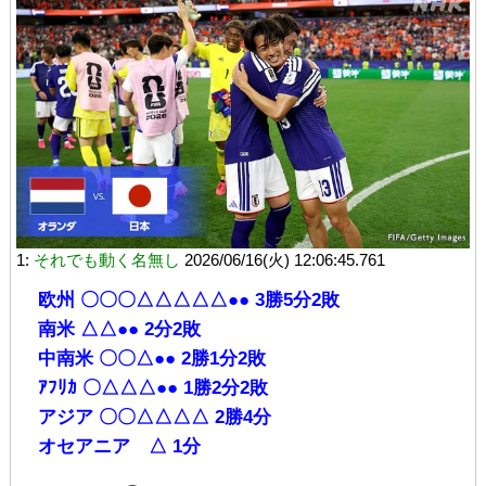
1:
それでも動く名無し
2026/06/16(火) 12:06:45.761
欧州 〇〇〇△△△△△●● 3勝5分2敗
南米 △△●● 2分2敗
中南米 〇〇△●● 2勝1分2敗
ｱﾌﾘｶ 〇△△△●● 1勝2分2敗
アジア 〇〇△△△△ 2勝4分
オセアニア △ 1分