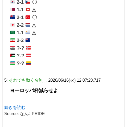
2-1
〇
1-1
△
2-1
〇
2-2
△
1-1
△
2-2
?-?
?-?
?-?
5:
それでも動く名無し
2026/06/16(火) 12:07:29.717
ヨーロッパ枠減らせよ
続きを読む
Source: なんJ PRIDE