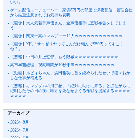
いい」
ゲーム配信ユーチューバー…家賃8万円の部屋で深夜配信→管理会社
から厳重注意されてお気持ち表明
【画像】大人気若手声優さん、全声優相手に宣戦布告をしてしま
う…
【画像】関東一高のマネジャー12人ｗｗｗｗｗｗｗｗｗｗｗｗ
【画像】X民「サイゼリヤってこんだけ頼んで950円ってすごく
ね？」
【悲報】中日の井上監督、もう限界ｗｗｗｗｗｗｗｗｗｗｗ
高市早苗総理、視察時間が10秒未満ｗｗｗｗｗｗｗｗｗｗ
【動画】ルビィちゃん、浜田雅功に首を絞められたせいで段々おか
しな仕事が増える
【悲報】キングダムの河了貂、「絶対に助けに来る」と涙ながらに
絶叫したその日の夜に味方を死なせまくる作戦を提案するｗｗｗｗ
ｗｗｗｗ
アーカイブ
2026年8月
2026年7月