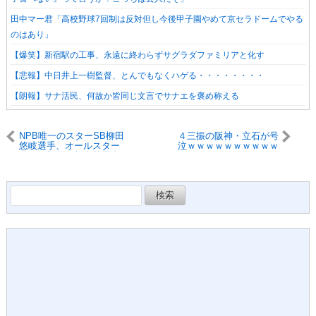
田中マー君「高校野球7回制は反対但し今後甲子園やめて京セラドームでやる
のはあり」
【爆笑】新宿駅の工事、永遠に終わらずサグラダファミリアと化す
【悲報】中日井上一樹監督、とんでもなくハゲる・・・・・・・・
【朗報】サナ活民、何故か皆同じ文言でサナエを褒め称える
NPB唯一のスターSB柳田
４三振の阪神・立石が号
悠岐選手、オールスター
泣ｗｗｗｗｗｗｗｗｗｗ
ファン投票で無名外国人
ｗ
選手に負ける
検
索: