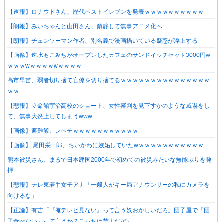
【速報】ロナウドさん、歴代ベストイレブンを発表ｗｗｗｗｗｗｗｗｗｗ
【朗報】みいちゃんと山田さん、鎮静して無事アニメ化へ
【朗報】チェンソーマン作者、別名義で漫画描いている疑惑が浮上する
【画像】速水もこみちがオープンしたカフェのサンドイッチセット3000円w
ｗｗｗwｗｗｗｗwｗｗｗｗ
高市早苗、弱者切り捨て官僚を切り捨てるｗｗｗｗｗｗｗｗｗｗｗｗｗｗｗ
ｗｗ
【悲報】立命館宇治高校のショート、女性審判を見下すかのような威嚇をし
て、無事大炎上してしまうwww
【画像】避難飯、レベチｗｗｗｗｗｗｗｗｗｗｗ
【画像】 尾田栄一郎、ちいかわに嫉妬していたwｗｗｗｗｗｗｗｗｗｗｗ
熊本被災さん、まるで日本建国2000年で初めての被災みたいな無能ぶりを発
揮
【悲報】テレ東若手女子アナ「一般人がキー局アナウンサーの私にカメラを
向けるな」
【正論】有吉「『俺テレビ見ない』って言う奴おかしいだろ。団子屋で『団
子食べない』って言うか？こっちは芸人だぞ」